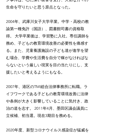
生命を守りたいと思う原点となった。
2004年、武庫川女子大学卒業。中学・高校の教
諭第一種免許（国語）、図書館司書の資格取
得。 大学卒業後は、学習塾に入社。専任講師を
務め、子どもの教育環境改善の必要性を痛感す
る。また、児童養護施設の子ども達が進学を望
む場合、学費や生活費を自分で稼がなければな
らないという厳しい現実を目の当たりにし、支
援したいと考えるようにもなる。
2007年、港区のTMI総合法律事務所に転職。ラ
イフワークである子どもの教育環境改善に法律
や条例が大きく影響していることに気付き、政
治の道を志す。 2011年4月、墨田区議会議員に
立候補、初当選。現在3期目を務める。
2020年度、新型コロナウイルス感染症が猛威を